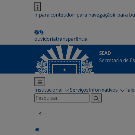
ir para conteúdo
ir para navegação
ir para b
ouvidoria
transparência
SEAD
Secretaria de E
Institucional
Serviços
Informativos
Fal
Pesquisar
por: