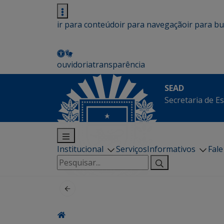
ir para conteúdo
ir para navegação
ir para b
ouvidoria
transparência
SEAD
Secretaria de E
Institucional
Serviços
Informativos
Fal
Pesquisar
por: