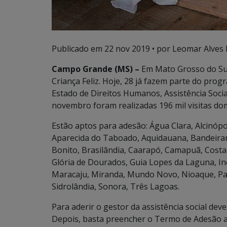
Publicado em
22 nov 2019
• por Leomar Alves 
Campo Grande (MS) –
Em Mato Grosso do Sul
Criança Feliz. Hoje, 28 já fazem parte do pr
Estado de Direitos Humanos, Assistência Socia
novembro foram realizadas 196 mil visitas dom
Estão aptos para adesão: Água Clara, Alcinópol
Aparecida do Taboado, Aquidauana, Bandeiran
Bonito, Brasilândia, Caarapó, Camapuã, Costa
Glória de Dourados, Guia Lopes da Laguna, Ino
Maracaju, Miranda, Mundo Novo, Nioaque, Para
Sidrolândia, Sonora, Três Lagoas.
Para aderir o gestor da assistência social de
Depois, basta preencher o Termo de Adesão a