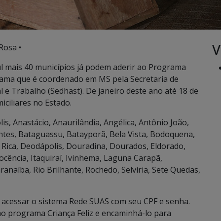
V
Rosa •
 mais 40 municípios já podem aderir ao Programa
ograma que é coordenado em MS pela Secretaria de
l e Trabalho (Sedhast). De janeiro deste ano até 18 de
iciliares no Estado.
is, Anastácio, Anaurilândia, Angélica, Antônio João,
tes, Bataguassu, Batayporã, Bela Vista, Bodoquena,
 Rica, Deodápolis, Douradina, Dourados, Eldorado,
cência, Itaquiraí, Ivinhema, Laguna Carapã,
naíba, Rio Brilhante, Rochedo, Selvíria, Sete Quedas,
ve acessar o sistema Rede SUAS com seu CPF e senha.
o programa Criança Feliz e encaminhá-lo para