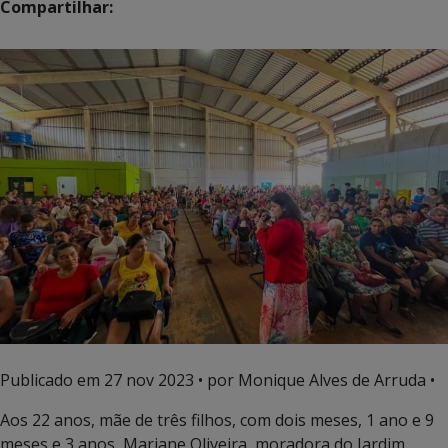
Compartilhar:
Publicado em
27 nov 2023
• por Monique Alves de Arruda •
Aos 22 anos, mãe de três filhos, com dois meses, 1 ano e 9
meses e 3 anos, Mariane Oliveira, moradora do Jardim