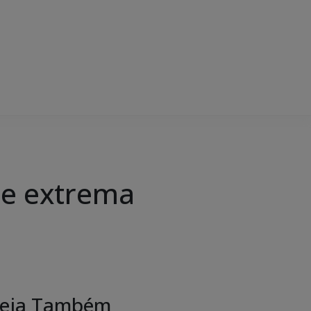
de extrema
eja Também