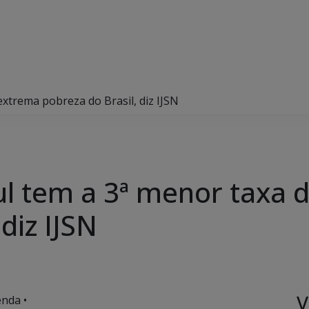
xtrema pobreza do Brasil, diz IJSN
l tem a 3ª menor taxa 
diz IJSN
V
nda •