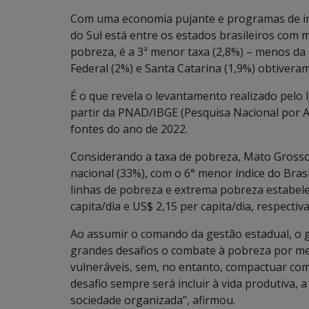
Com uma economia pujante e programas de in
do Sul está entre os estados brasileiros com
pobreza, é a 3ª menor taxa (2,8%) – menos da 
Federal (2%) e Santa Catarina (1,9%) obtivera
É o que revela o levantamento realizado pelo I
partir da PNAD/IBGE (Pesquisa Nacional por A
fontes do ano de 2022.
Considerando a taxa de pobreza, Mato Grosso
nacional (33%), com o 6° menor índice do Brasi
linhas de pobreza e extrema pobreza estabele
capita/dia e US$ 2,15 per capita/dia, respecti
Ao assumir o comando da gestão estadual, o
grandes desafios o combate à pobreza por meio
vulneráveis, sem, no entanto, compactuar co
desafio sempre será incluir à vida produtiva,
sociedade organizada”, afirmou.