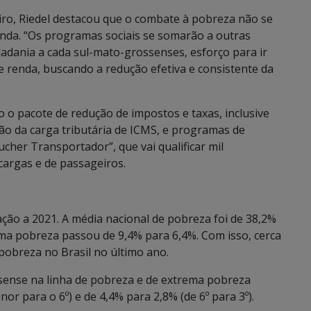
eiro, Riedel destacou que o combate à pobreza não se
nda. “Os programas sociais se somarão a outras
dadania a cada sul-mato-grossenses, esforço para ir
de renda, buscando a redução efetiva e consistente da
o pacote de redução de impostos e taxas, inclusive
ão da carga tributária de ICMS, e programas de
her Transportador”, que vai qualificar mil
cargas e de passageiros.
ção a 2021. A média nacional de pobreza foi de 38,2%
ema pobreza passou de 9,4% para 6,4%. Com isso, cerca
pobreza no Brasil no último ano.
ssense na linha de pobreza e de extrema pobreza
r para o 6º) e de 4,4% para 2,8% (de 6º para 3º).