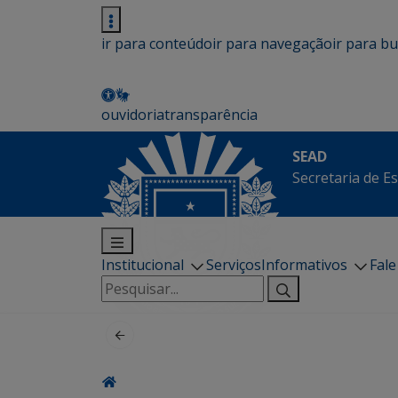
ir para conteúdo
ir para navegação
ir para b
ouvidoria
transparência
SEAD
Secretaria de E
Institucional
Serviços
Informativos
Fal
Pesquisar
por: