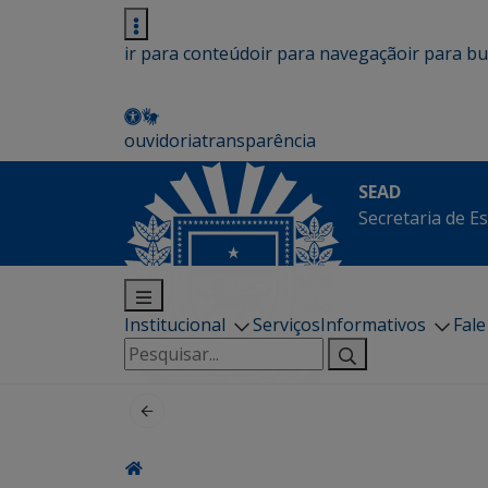
ir para conteúdo
ir para navegação
ir para b
ouvidoria
transparência
SEAD
Secretaria de E
Institucional
Serviços
Informativos
Fal
Pesquisar
por: