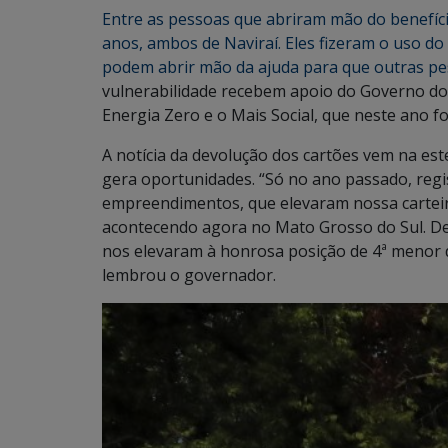
Entre as pessoas que abriram mão do benefício 
anos, ambos de Naviraí. Eles fizeram o uso do
podem abrir mão da ajuda para que outras p
vulnerabilidade recebem apoio do Governo d
Energia Zero e o Mais Social, que neste ano f
A notícia da devolução dos cartões vem na es
gera oportunidades. “Só no ano passado, regi
empreendimentos, que elevaram nossa carteir
acontecendo agora no Mato Grosso do Sul. De
nos elevaram à honrosa posição de 4ª menor d
lembrou o governador.