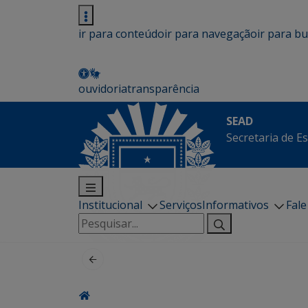
ir para conteúdo
ir para navegação
ir para b
ouvidoria
transparência
SEAD
Secretaria de E
Institucional
Serviços
Informativos
Fal
Pesquisar
por: