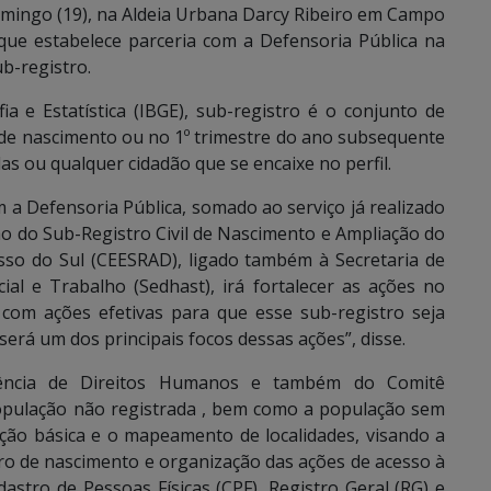
omingo (19), na Aldeia Urbana Darcy Ribeiro em Campo
 que estabelece parceria com a Defensoria Pública na
b-registro.
 e Estatística (IBGE), sub-registro é o conjunto de
de nascimento ou no 1º trimestre do ano subsequente
as ou qualquer cidadão que se encaixe no perfil.
a Defensoria Pública, somado ao serviço já realizado
ão do Sub-Registro Civil de Nascimento e Ampliação do
so do Sul (CEESRAD), ligado também à Secretaria de
ial e Trabalho (Sedhast), irá fortalecer as ações no
 com ações efetivas para que esse sub-registro seja
erá um dos principais focos dessas ações”, disse.
ncia de Direitos Humanos e também do Comitê
a população não registrada , bem como a população sem
ção básica e o mapeamento de localidades, visando a
ro de nascimento e organização das ações de acesso à
tro de Pessoas Físicas (CPF), Registro Geral (RG) e