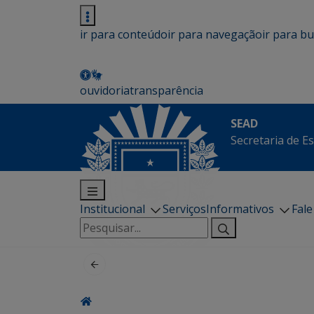
ir para conteúdo
ir para navegação
ir para b
ouvidoria
transparência
SEAD
Secretaria de E
Institucional
Serviços
Informativos
Fal
Pesquisar
por: