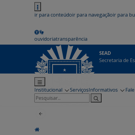
ir para conteúdo
ir para navegação
ir para b
ouvidoria
transparência
SEAD
Secretaria de E
Institucional
Serviços
Informativos
Fal
Pesquisar
por: