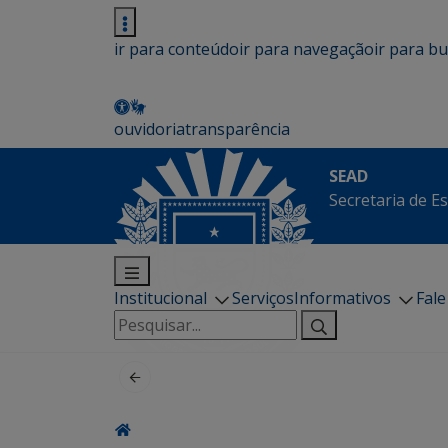
ir para conteúdo
ir para navegação
ir para b
ouvidoria
transparência
SEAD
Secretaria de E
Institucional
Serviços
Informativos
Fal
Pesquisar
por: