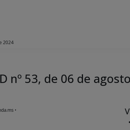
e 2024
D nº 53, de 06 de agost
V
da.ms •