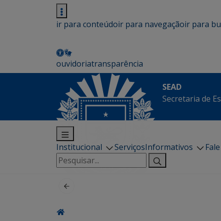
ir para conteúdo
ir para navegação
ir para b
ouvidoria
transparência
SEAD
Secretaria de E
Institucional
Serviços
Informativos
Fal
Pesquisar
por: