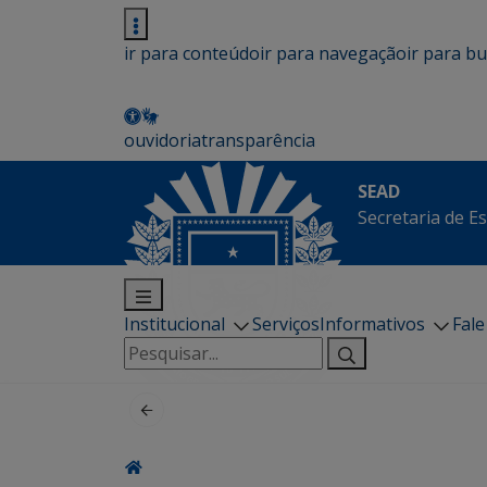
ir para conteúdo
ir para navegação
ir para b
ouvidoria
transparência
SEAD
Secretaria de E
Institucional
Serviços
Informativos
Fal
Pesquisar
por: