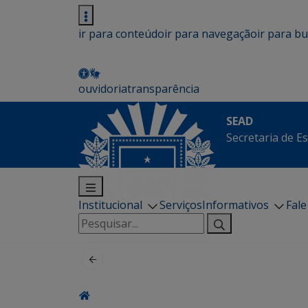
ir para conteúdo
ir para navegação
ir para b
ouvidoria
transparência
SEAD
Secretaria de E
Institucional
Serviços
Informativos
Fal
Pesquisar
por: