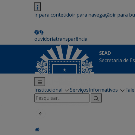
ir para conteúdo
ir para navegação
ir para b
ouvidoria
transparência
SEAD
Secretaria de E
Institucional
Serviços
Informativos
Fal
Pesquisar
por: