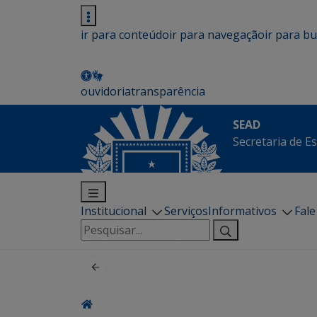
ir para conteúdo
ir para navegação
ir para b
ouvidoria
transparência
SEAD
Secretaria de E
Institucional
Serviços
Informativos
Fal
Pesquisar
por: