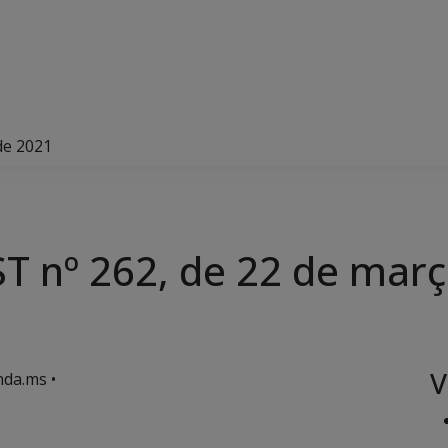
de 2021
 nº 262, de 22 de març
V
da.ms •