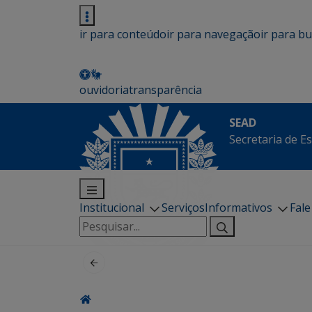
ir para conteúdo
ir para navegação
ir para b
ouvidoria
transparência
SEAD
Secretaria de E
Institucional
Serviços
Informativos
Fal
Pesquisar
por: