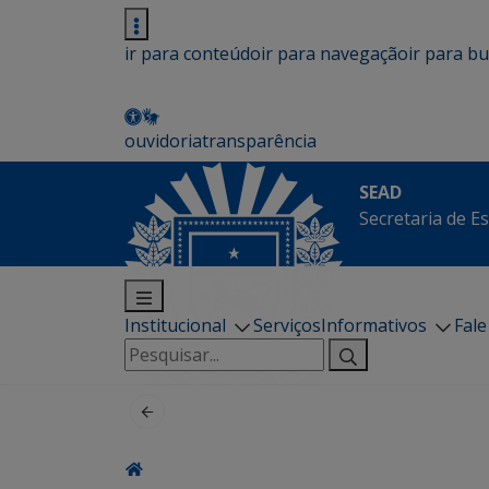
ir para conteúdo
ir para navegação
ir para b
ouvidoria
transparência
SEAD
Secretaria de E
Institucional
Serviços
Informativos
Fal
Pesquisar
por: