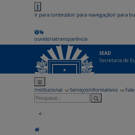
ir para conteúdo
ir para navegação
ir para b
ouvidoria
transparência
SEAD
Secretaria de E
Institucional
Serviços
Informativos
Fal
Pesquisar
por: