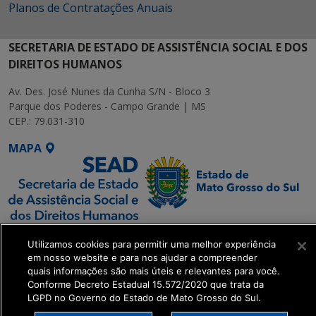
Planos de Contratações Anuais
SECRETARIA DE ESTADO DE ASSISTÊNCIA SOCIAL E DOS
DIREITOS HUMANOS
Av. Des. José Nunes da Cunha S/N - Bloco 3
Parque dos Poderes - Campo Grande | MS
CEP.: 79.031-310
MAPA
SETDIG | Secretaria-
Utilizamos cookies para permitir uma melhor experiência
Executiva de
em nosso website e para nos ajudar a compreender
Transformação Digital
quais informações são mais úteis e relevantes para você.
Conforme Decreto Estadual 15.572/2020 que trata da
LGPD no Governo do Estado de Mato Grosso do Sul.
get_footer();