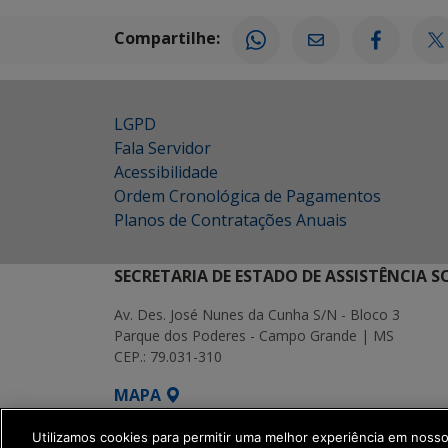
Compartilhe:
LGPD
Fala Servidor
Acessibilidade
Ordem Cronológica de Pagamentos
Planos de Contratações Anuais
SECRETARIA DE ESTADO DE ASSISTÊNCIA 
Av. Des. José Nunes da Cunha S/N - Bloco 3
Parque dos Poderes - Campo Grande | MS
CEP.: 79.031-310
MAPA
SETDIG | Secretaria-Executiva de Transf
Utilizamos cookies para permitir uma melhor experiência em noss