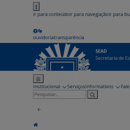
ir para conteúdo
ir para navegação
ir para b
ouvidoria
transparência
SEAD
Secretaria de E
Institucional
Serviços
Informativos
Fal
Pesquisar
por: