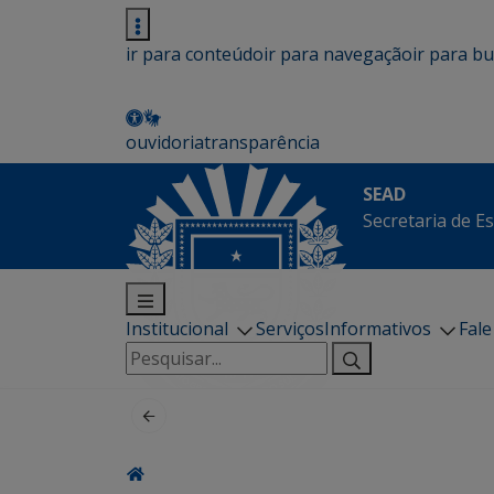
ir para conteúdo
ir para navegação
ir para b
ouvidoria
transparência
SEAD
Secretaria de E
Institucional
Serviços
Informativos
Fal
Pesquisar
por: