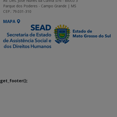
Av. Des. José Nunes da Cunha S/N - Bloco 3
Parque dos Poderes - Campo Grande | MS
CEP.: 79.031-310
MAPA
SETDIG | Secretaria-
Executiva de
Transformação Digital
get_footer();