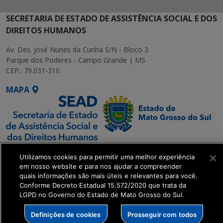
SECRETARIA DE ESTADO DE ASSISTÊNCIA SOCIAL E DOS
DIREITOS HUMANOS
Av. Des. José Nunes da Cunha S/N - Bloco 3
Parque dos Poderes - Campo Grande | MS
CEP.: 79.031-310
MAPA
SETDIG | Secretaria-
Utilizamos cookies para permitir uma melhor experiência
Executiva de
em nosso website e para nos ajudar a compreender
Transformação Digital
quais informações são mais úteis e relevantes para você.
Conforme Decreto Estadual 15.572/2020 que trata da
LGPD no Governo do Estado de Mato Grosso do Sul.
get_footer();
Definições de cookies
Prosseguir com todos