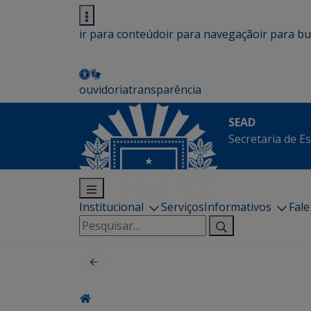
ir para conteúdo
ir para navegação
ir para b
ouvidoria
transparência
SEAD
Secretaria de E
Institucional
Serviços
Informativos
Fal
Pesquisar
por: