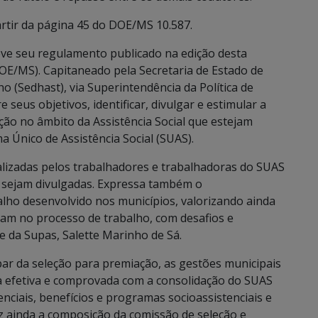
artir da página 45 do DOE/MS 10.587.
eve seu regulamento publicado na edição desta
(DOE/MS). Capitaneado pela Secretaria de Estado de
o (Sedhast), via Superintendência da Política de
e seus objetivos, identificar, divulgar e estimular a
ção no âmbito da Assistência Social que estejam
 Único de Assistência Social (SUAS).
ealizadas pelos trabalhadores e trabalhadoras do SUAS
 sejam divulgadas. Expressa também o
lho desenvolvido nos municípios, valorizando ainda
am no processo de trabalho, com desafios e
te da Supas, Salette Marinho de Sá.
par da seleção para premiação, as gestões municipais
 efetiva e comprovada com a consolidação do SUAS
enciais, benefícios e programas socioassistenciais e
z ainda a composição da comissão de seleção e