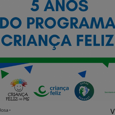
V
Rosa •