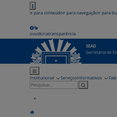
ir para conteúdo
ir para navegação
ir para b
ouvidoria
transparência
SEAD
Secretaria de E
Institucional
Serviços
Informativos
Fal
Pesquisar
por: