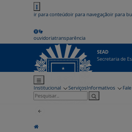
ir para conteúdo
ir para navegação
ir para b
ouvidoria
transparência
SEAD
Secretaria de E
Institucional
Serviços
Informativos
Fal
Pesquisar
por: