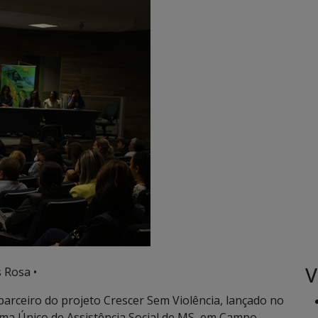
V
 Rosa •
parceiro do projeto Crescer Sem Violência, lançado no
ema Único de Assistência Social de MS, em Campo