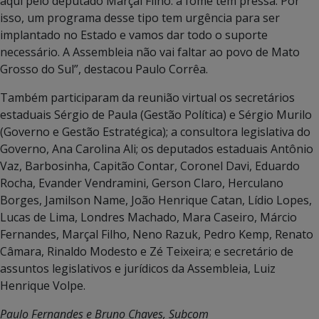
aqui pelo deputado Marçal Filho: a fome tem pressa. Por
isso, um programa desse tipo tem urgência para ser
implantado no Estado e vamos dar todo o suporte
necessário. A Assembleia não vai faltar ao povo de Mato
Grosso do Sul”, destacou Paulo Corrêa.
Também participaram da reunião virtual os secretários
estaduais Sérgio de Paula (Gestão Política) e Sérgio Murilo
(Governo e Gestão Estratégica); a consultora legislativa do
Governo, Ana Carolina Ali; os deputados estaduais Antônio
Vaz, Barbosinha, Capitão Contar, Coronel Davi, Eduardo
Rocha, Evander Vendramini, Gerson Claro, Herculano
Borges, Jamilson Name, João Henrique Catan, Lídio Lopes,
Lucas de Lima, Londres Machado, Mara Caseiro, Márcio
Fernandes, Marçal Filho, Neno Razuk, Pedro Kemp, Renato
Câmara, Rinaldo Modesto e Zé Teixeira; e secretário de
assuntos legislativos e jurídicos da Assembleia, Luiz
Henrique Volpe.
Paulo Fernandes e Bruno Chaves, Subcom