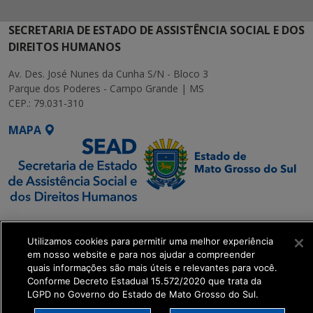
SECRETARIA DE ESTADO DE ASSISTÊNCIA SOCIAL E DOS
DIREITOS HUMANOS
Av. Des. José Nunes da Cunha S/N - Bloco 3
Parque dos Poderes - Campo Grande | MS
CEP.: 79.031-310
MAPA
SETDIG | Secretaria-
Executiva de
Utilizamos cookies para permitir uma melhor experiência
Transformação Digital
em nosso website e para nos ajudar a compreender
quais informações são mais úteis e relevantes para você.
Conforme Decreto Estadual 15.572/2020 que trata da
get_footer();
LGPD no Governo do Estado de Mato Grosso do Sul.