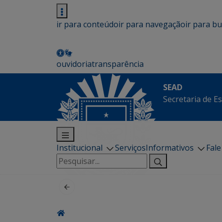
ir para conteúdo
ir para navegação
ir para b
ouvidoria
transparência
SEAD
Secretaria de E
Institucional
Serviços
Informativos
Fal
Pesquisar
por: