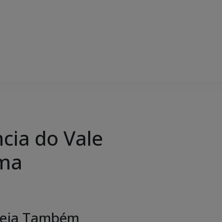
cia do Vale
ama
eja Também