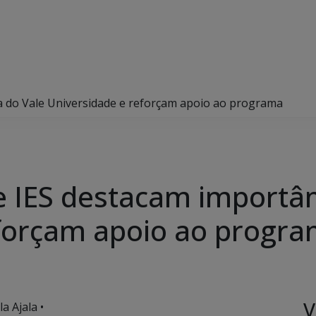
a do Vale Universidade e reforçam apoio ao programa
 IES destacam importân
eforçam apoio ao progr
V
a Ajala •