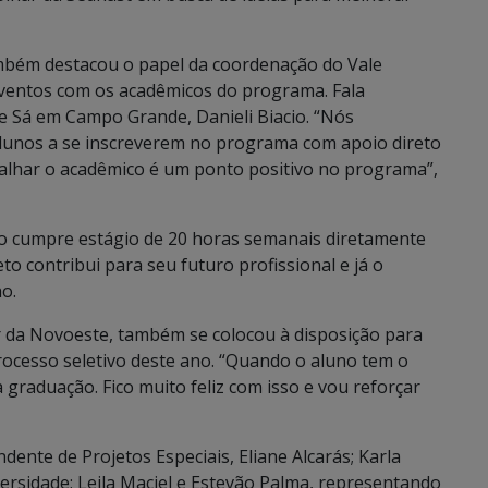
também destacou o papel da coordenação do Vale
eventos com os acadêmicos do programa. Fala
de Sá em Campo Grande, Danieli Biacio. “Nós
alunos a se inscreverem no programa com apoio direto
lhar o acadêmico é um ponto positivo no programa”,
io cumpre estágio de 20 horas semanais diretamente
to contribui para seu futuro profissional e já o
o.
te, também se colocou à disposição para
processo seletivo deste ano. “Quando o aluno tem o
a graduação. Fico muito feliz com isso e vou reforçar
nte de Projetos Especiais, Eliane Alcarás; Karla
rsidade; Leila Maciel e Estevão Palma, representando