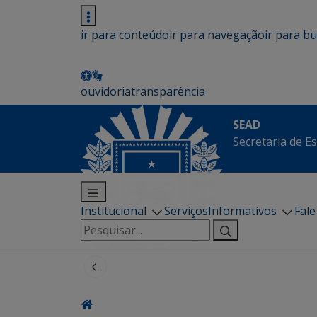
ir para conteúdo
ir para navegação
ir para b
ouvidoria
transparência
SEAD
Secretaria de E
Institucional
Serviços
Informativos
Fal
Pesquisar
por: