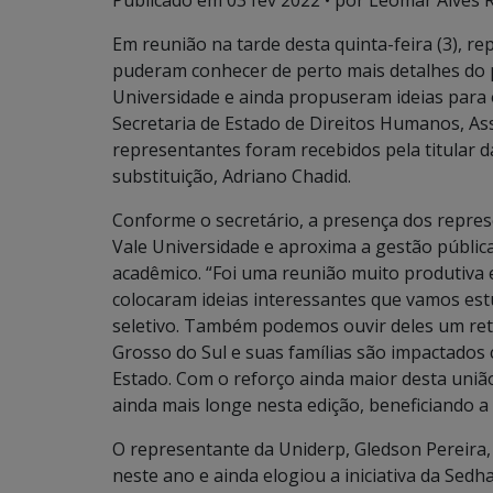
Publicado em
03 fev 2022
• por Leomar Alves R
Em reunião na tarde desta quinta-feira (3), re
puderam conhecer de perto mais detalhes do 
Universidade e ainda propuseram ideias para
Secretaria de Estado de Direitos Humanos, Ass
representantes foram recebidos pela titular da
substituição, Adriano Chadid.
Conforme o secretário, a presença dos repres
Vale Universidade e aproxima a gestão públic
acadêmico. “Foi uma reunião muito produtiva 
colocaram ideias interessantes que vamos est
seletivo. Também podemos ouvir deles um ret
Grosso do Sul e suas famílias são impactado
Estado. Com o reforço ainda maior desta uniã
ainda mais longe nesta edição, beneficiando a
O representante da Uniderp, Gledson Pereira,
neste ano e ainda elogiou a iniciativa da Sedha