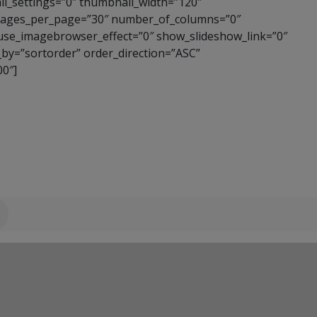
l_settings=”0″ thumbnail_width=”120″
images_per_page=”30″ number_of_columns=”0″
 use_imagebrowser_effect=”0″ show_slideshow_link=”0″
_by=”sortorder” order_direction=”ASC”
0″]