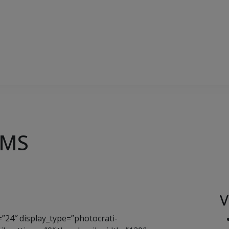
 MS
V
”24″ display_type=”photocrati-