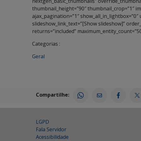
nextgen_basic_thumbnails” override_thumbnai
thumbnail_height=”90″ thumbnail_crop=”1″ 
ajax_pagination=”1″ show_all_in_lightbox=”0″
slideshow_link_text=”[Show slideshow]” order
returns=”included” maximum_entity_count=”50
Categorias :
Geral
Compartilhe:
LGPD
Fala Servidor
Acessibilidade