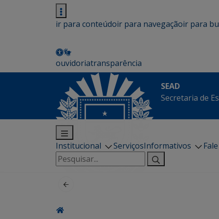
ir para conteúdo
ir para navegação
ir para b
ouvidoria
transparência
SEAD
Secretaria de E
Institucional
Serviços
Informativos
Fal
Pesquisar
por: