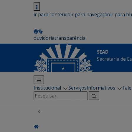
ir para conteúdo
ir para navegação
ir para b
ouvidoria
transparência
SEAD
Secretaria de E
Institucional
Serviços
Informativos
Fal
Pesquisar
por: