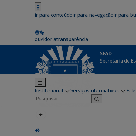
ir para conteúdo
ir para navegação
ir para b
ouvidoria
transparência
SEAD
Secretaria de E
Institucional
Serviços
Informativos
Fal
Pesquisar
por: