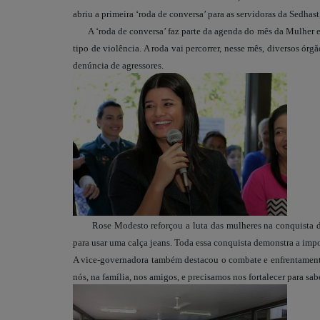
abriu a primeira ‘roda de conversa’ para as servidoras da Sedhast
A ‘roda de conversa’ faz parte da agenda do mês da Mulher e 
tipo de violência. A roda vai percorrer, nesse mês, diversos órg
denúncia de agressores.
Rose Modesto reforçou a luta das mulheres na conquista de v
para usar uma calça jeans. Toda essa conquista demonstra a imp
A vice-governadora também destacou o combate e enfrentamento 
nós, na família, nos amigos, e precisamos nos fortalecer para s