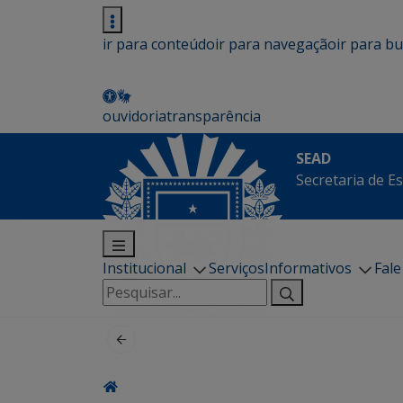
ir para conteúdo
ir para navegação
ir para b
ouvidoria
transparência
SEAD
Secretaria de E
Institucional
Serviços
Informativos
Fal
Pesquisar
por: