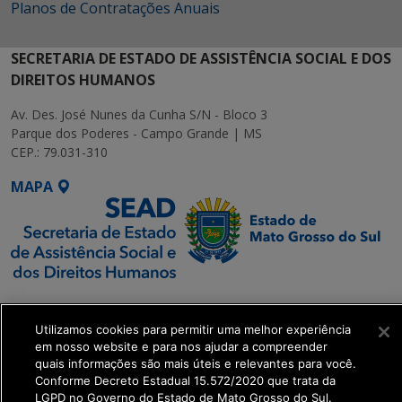
Planos de Contratações Anuais
SECRETARIA DE ESTADO DE ASSISTÊNCIA SOCIAL E DOS
DIREITOS HUMANOS
Av. Des. José Nunes da Cunha S/N - Bloco 3
Parque dos Poderes - Campo Grande | MS
CEP.: 79.031-310
MAPA
SETDIG | Secretaria-
Executiva de
Utilizamos cookies para permitir uma melhor experiência
Transformação Digital
em nosso website e para nos ajudar a compreender
quais informações são mais úteis e relevantes para você.
Conforme Decreto Estadual 15.572/2020 que trata da
get_footer();
LGPD no Governo do Estado de Mato Grosso do Sul.