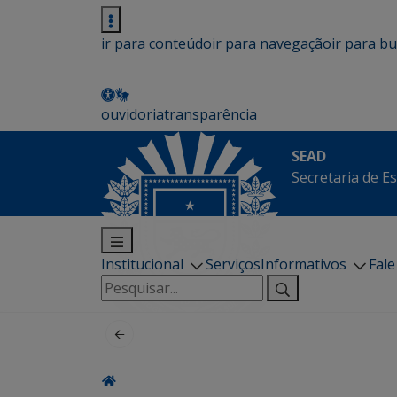
ir para conteúdo
ir para navegação
ir para b
ouvidoria
transparência
SEAD
Secretaria de E
Institucional
Serviços
Informativos
Fal
Pesquisar
por: