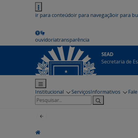
ir para conteúdo
ir para navegação
ir para b
ouvidoria
transparência
SEAD
Secretaria de E
Institucional
Serviços
Informativos
Fal
Pesquisar
por: