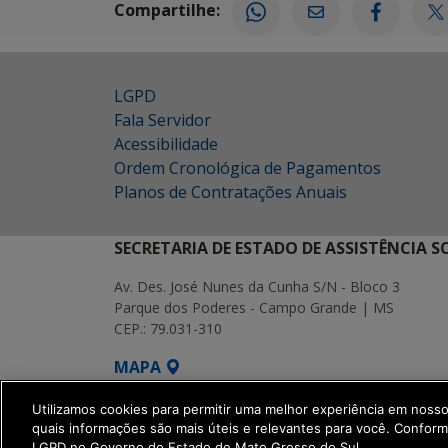
Compartilhe:
LGPD
Fala Servidor
Acessibilidade
Ordem Cronológica de Pagamentos
Planos de Contratações Anuais
SECRETARIA DE ESTADO DE ASSISTÊNCIA 
Av. Des. José Nunes da Cunha S/N - Bloco 3
Parque dos Poderes - Campo Grande | MS
CEP.: 79.031-310
MAPA
SETDIG | Secretaria-Executiva de Transf
Utilizamos cookies para permitir uma melhor experiência em noss
quais informações são mais úteis e relevantes para você. Confor
LGPD no Governo do Estado de Mato Grosso do Sul.