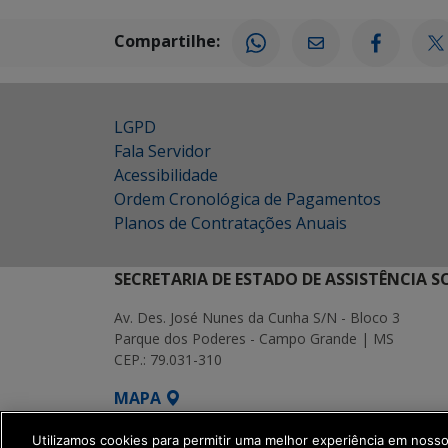
Compartilhe:
LGPD
Fala Servidor
Acessibilidade
Ordem Cronológica de Pagamentos
Planos de Contratações Anuais
SECRETARIA DE ESTADO DE ASSISTÊNCIA 
Av. Des. José Nunes da Cunha S/N - Bloco 3
Parque dos Poderes - Campo Grande | MS
CEP.: 79.031-310
MAPA
SETDIG | Secretaria-Executiva de Transf
Utilizamos cookies para permitir uma melhor experiência em noss