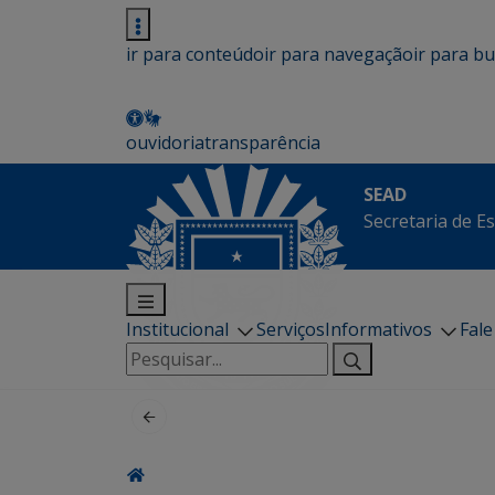
ir para conteúdo
ir para navegação
ir para b
ouvidoria
transparência
SEAD
Secretaria de E
Institucional
Serviços
Informativos
Fal
Pesquisar
por: