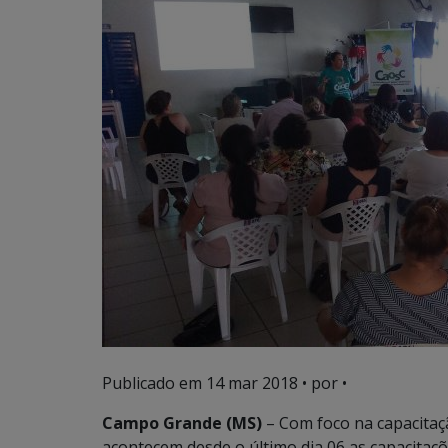
Publicado em
14 mar 2018
• por •
Campo Grande (MS)
– Com foco na capacitaçã
acontecem desde o último dia 06 as capacitaçõ