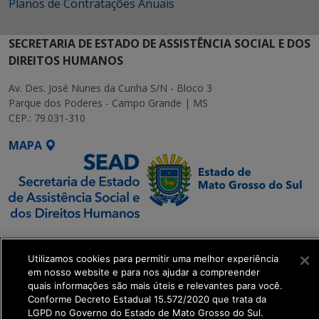
Planos de Contratações Anuais
SECRETARIA DE ESTADO DE ASSISTÊNCIA SOCIAL E DOS
DIREITOS HUMANOS
Av. Des. José Nunes da Cunha S/N - Bloco 3
Parque dos Poderes - Campo Grande | MS
CEP.: 79.031-310
MAPA
SETDIG | Secretaria-
Executiva de
Utilizamos cookies para permitir uma melhor experiência
Transformação Digital
em nosso website e para nos ajudar a compreender
quais informações são mais úteis e relevantes para você.
Conforme Decreto Estadual 15.572/2020 que trata da
get_footer();
LGPD no Governo do Estado de Mato Grosso do Sul.