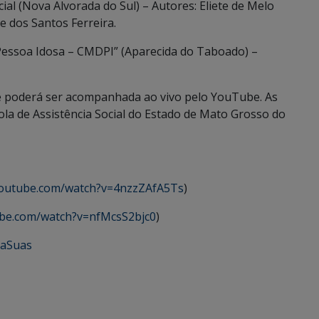
cial (Nova Alvorada do Sul) – Autores: Eliete de Melo
e dos Santos Ferreira.
 Pessoa Idosa – CMDPI” (Aparecida do Taboado) –
 e poderá ser acompanhada ao vivo pelo YouTube. As
cola de Assistência Social do Estado de Mato Grosso do
youtube.com/watch?v=4nzzZAfA5Ts
)
ube.com/watch?v=nfMcsS2bjc0
)
laSuas