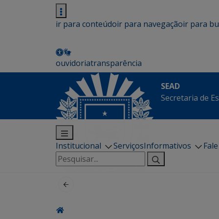
ir para conteúdo
ir para navegação
ir para b
ouvidoria
transparência
SEAD
Secretaria de E
Institucional
Serviços
Informativos
Fal
Pesquisar
por: