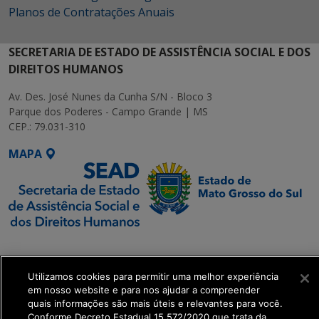
Planos de Contratações Anuais
SECRETARIA DE ESTADO DE ASSISTÊNCIA SOCIAL E DOS
DIREITOS HUMANOS
Av. Des. José Nunes da Cunha S/N - Bloco 3
Parque dos Poderes - Campo Grande | MS
CEP.: 79.031-310
MAPA
SETDIG | Secretaria-
Executiva de
Transformação Digital
Utilizamos cookies para permitir uma melhor experiência
em nosso website e para nos ajudar a compreender
quais informações são mais úteis e relevantes para você.
get_footer();
Conforme Decreto Estadual 15.572/2020 que trata da