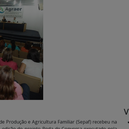
V
e Produção e Agricultura Familiar (Sepaf) recebeu na
 a edição do projeto Roda de Conversa executado pela