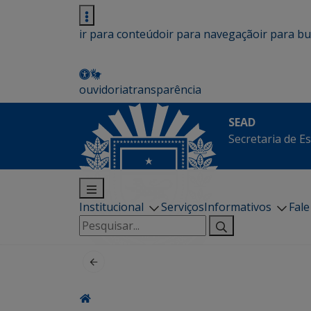
ir para conteúdo
ir para navegação
ir para b
ouvidoria
transparência
SEAD
Secretaria de E
Institucional
Serviços
Informativos
Fal
Pesquisar
por: