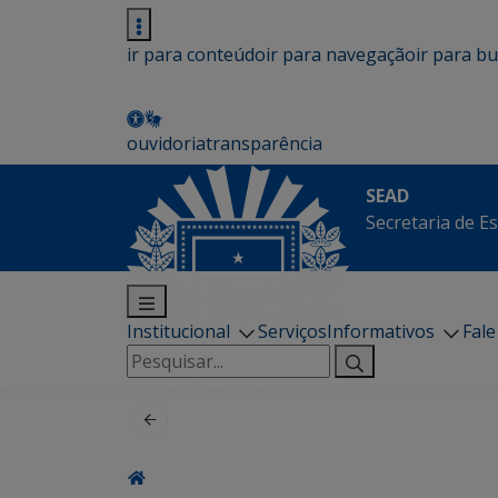
ir para conteúdo
ir para navegação
ir para b
ouvidoria
transparência
SEAD
Secretaria de E
Institucional
Serviços
Informativos
Fal
Pesquisar
por: