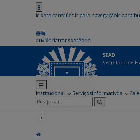
ir para conteúdo
ir para navegação
ir para b
ouvidoria
transparência
SEAD
Secretaria de E
Institucional
Serviços
Informativos
Fal
Pesquisar
por: