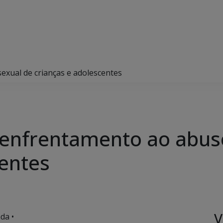
xual de crianças e adolescentes
 enfrentamento ao abus
centes
V
da •