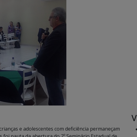
V
crianças e adolescentes com deficiência permaneçam
s foi pauta da abertura do 2º Seminário Estadual de