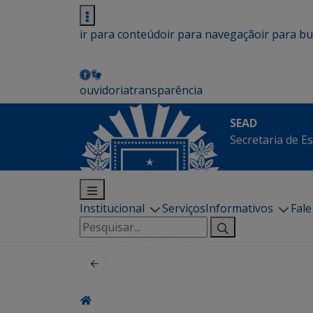
ir para conteúdo
ir para navegação
ir para b
ouvidoria
transparência
SEAD
Secretaria de E
Institucional
Serviços
Informativos
Fal
Pesquisar
por: