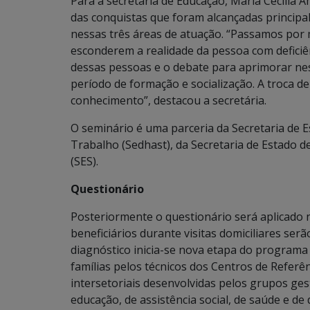
Para a secretária de Educação, Maria Cecília
das conquistas que foram alcançadas principa
nessas três áreas de atuação. “Passamos por 
esconderem a realidade da pessoa com defici
dessas pessoas e o debate para aprimorar ne
período de formação e socialização. A troca d
conhecimento”, destacou a secretária.
O seminário é uma parceria da Secretaria de E
Trabalho (Sedhast), da Secretaria de Estado d
(SES).
Questionário
Posteriormente o questionário será aplicado 
beneficiários durante visitas domiciliares ser
diagnóstico inicia-se nova etapa do program
famílias pelos técnicos dos Centros de Referênc
intersetoriais desenvolvidas pelos grupos ges
educação, de assistência social, de saúde e d