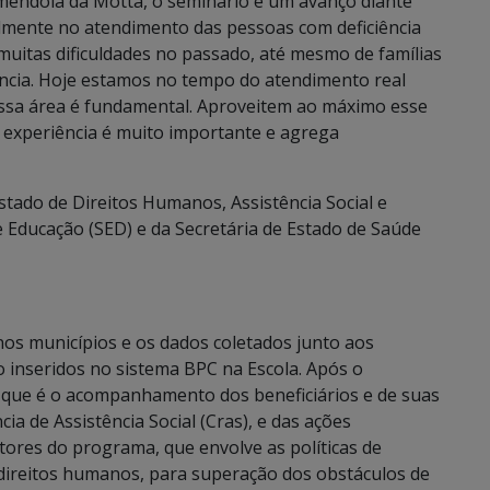
 Amendola da Motta, o seminário é um avanço diante
lmente no atendimento das pessoas com deficiência
muitas dificuldades no passado, até mesmo de famílias
ência. Hoje estamos no tempo do atendimento real
ssa área é fundamental. Aproveitem ao máximo esse
e experiência é muito importante e agrega
stado de Direitos Humanos, Assistência Social e
e Educação (SED) e da Secretária de Estado de Saúde
nos municípios e os dados coletados junto aos
ão inseridos no sistema BPC na Escola. Após o
a que é o acompanhamento dos beneficiários e de suas
ia de Assistência Social (Cras), e das ações
tores do programa, que envolve as políticas de
e direitos humanos, para superação dos obstáculos de