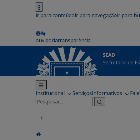
ir para conteúdo
ir para navegação
ir para b
ouvidoria
transparência
SEAD
Secretaria de E
Institucional
Serviços
Informativos
Fal
Pesquisar
por: