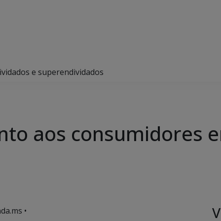
ividados e superendividados
ento aos consumidores e
V
da.ms •