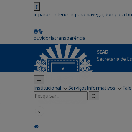
ir para conteúdo
ir para navegação
ir para b
ouvidoria
transparência
SEAD
Secretaria de E
Institucional
Serviços
Informativos
Fal
Pesquisar
por: