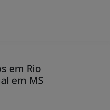
os em Rio
cial em MS