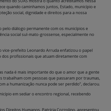
ecimento do SUAS mostra o quanto acreditamos nessa
alece quando caminhamos juntos, Estado, município e
eção social, dignidade e direitos para a nossa
o pelo diálogo permanente com os municípios e
tência social sul-mato-grossense, especialmente no
o vice-prefeito Leonardo Arruda enfatizou o papel
o dos profissionais que atuam diretamente com
as nada é mais importante do que o amor que a gente
ocês trabalham com pessoas que passaram por traumas,
 com a humanização nunca pode ser perdido”, declarou.
cípio em sediar o encontro regional, recebendo
e dos Direitos Humanos, Patrícia Cozzolino, apresentou