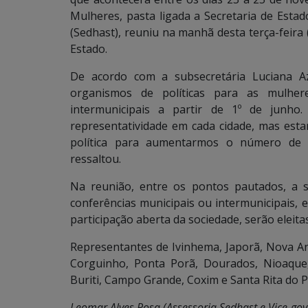
Mulheres, pasta ligada a Secretaria de Estad
(Sedhast), reuniu na manhã desta terça-feira
Estado.
De acordo com a subsecretária Luciana 
organismos de políticas para as mulhere
intermunicipais a partir de 1º de jun
representatividade em cada cidade, mas esta
política para aumentarmos o número de m
ressaltou.
Na reunião, entre os pontos pautados, a s
conferências municipais ou intermunicipais, e
participação aberta da sociedade, serão eleita
Representantes de Ivinhema, Japorã, Nova An
Corguinho, Ponta Porã, Dourados, Nioaque, 
Buriti, Campo Grande, Coxim e Santa Rita do P
Leomar Alves Rosa (Assessoria Sedhast e Vice-go