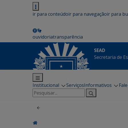
ir para conteúdo
ir para navegação
ir para b
ouvidoria
transparência
SEAD
Secretaria de E
Institucional
Serviços
Informativos
Fal
Pesquisar
por: