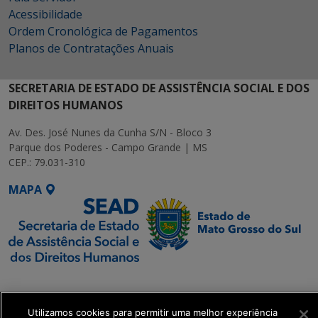
Acessibilidade
Ordem Cronológica de Pagamentos
Planos de Contratações Anuais
SECRETARIA DE ESTADO DE ASSISTÊNCIA SOCIAL E DOS
DIREITOS HUMANOS
Av. Des. José Nunes da Cunha S/N - Bloco 3
Parque dos Poderes - Campo Grande | MS
CEP.: 79.031-310
MAPA
SETDIG | Secretaria-
Executiva de
Transformação Digital
Utilizamos cookies para permitir uma melhor experiência