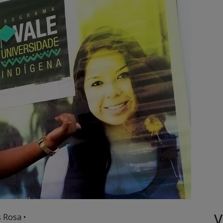
V
 Rosa •