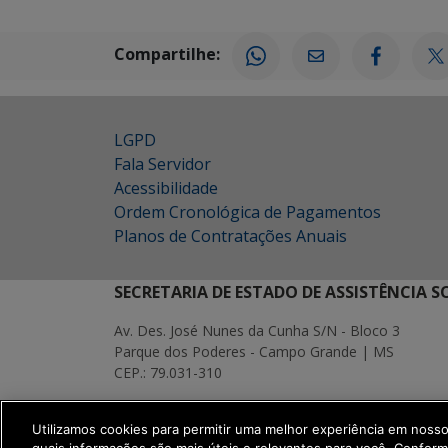
Compartilhe:
LGPD
Fala Servidor
Acessibilidade
Ordem Cronológica de Pagamentos
Planos de Contratações Anuais
SECRETARIA DE ESTADO DE ASSISTÊNCIA 
Av. Des. José Nunes da Cunha S/N - Bloco 3
Parque dos Poderes - Campo Grande | MS
CEP.: 79.031-310
MAPA
Utilizamos cookies para permitir uma melhor experiência em noss
SETDIG | Secretaria-Executiva de Transf