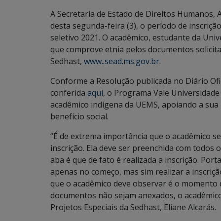
A Secretaria de Estado de Direitos Humanos, As
desta segunda-feira (3), o período de inscriç
seletivo 2021. O acadêmico, estudante da Uni
que comprove etnia pelos documentos solicitad
Sedhast,
www..sead.ms.gov.br
.
Conforme a Resolução publicada no Diário Ofic
conferida
aqui
, o Programa Vale Universidade
acadêmico indígena da UEMS, apoiando a sua 
benefício social.
“É de extrema importância que o acadêmico se
inscrição. Ela deve ser preenchida com todos
aba é que de fato é realizada a inscrição. Po
apenas no começo, mas sim realizar a inscriç
que o acadêmico deve observar é o momento 
documentos não sejam anexados, o acadêmico s
Projetos Especiais da Sedhast, Eliane Alcarás.