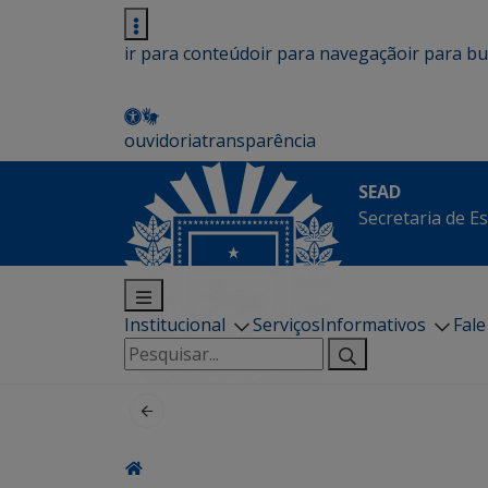
ir para conteúdo
ir para navegação
ir para b
ouvidoria
transparência
SEAD
Secretaria de E
Institucional
Serviços
Informativos
Fal
Pesquisar
por: