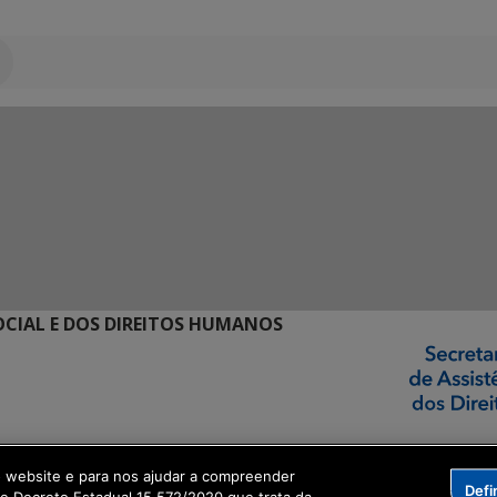
SOCIAL E DOS DIREITOS HUMANOS
o website e para nos ajudar a compreender
Defi
ormação Digital