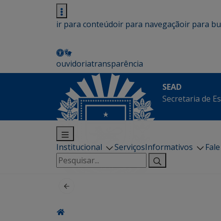
ir para conteúdo
ir para navegação
ir para b
ouvidoria
transparência
SEAD
Secretaria de E
Institucional
Serviços
Informativos
Fal
Pesquisar
por: